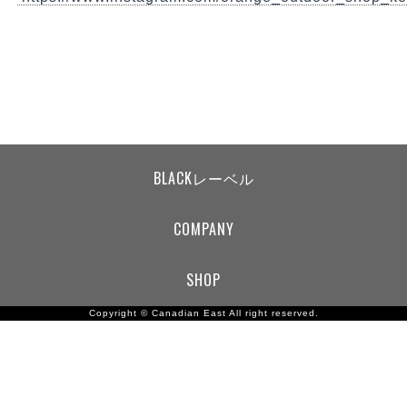
BLACKレーベル
COMPANY
SHOP
Copyright ©
Canadian East
All right reserved.