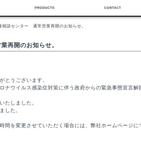
PRODUCTS
CONTACT
FACIL BLACK
ARDEIN DX-Ⅱ BLACK
GLOKE8 BLACK
CAR SIDE SHELTER BLACK
FIELD TARP HEXA ST BLACK
SYSTEM TARP PENTA BLACK
NEW
NEW
様相談センター 通常営業再開のお知らせ。
営業再開のお知らせ。
がとうございます。
ロナウイルス感染症対策に伴う政府からの緊急事態宣言解除の
いたしました。
ました。
時間を変更させていただく場合には、弊社ホームページに