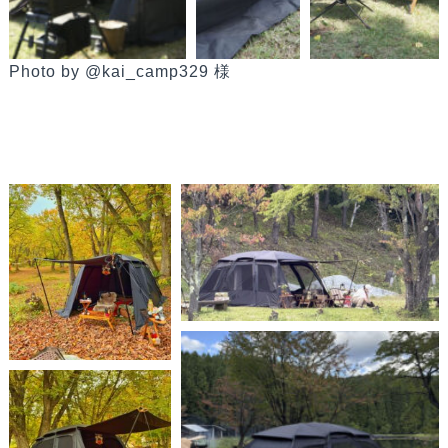
Photo by
@kai_camp329
様